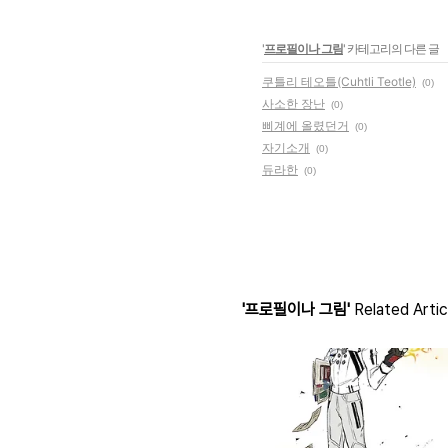
'
프로필이나 그림
' 카테고리의 다른 글
쿠틀리 테오틀(Cuhtli Teotle)
(0)
사소한 장난
(0)
삐계에 올렸던거
(0)
자기소개
(0)
듀라한
(0)
'프로필이나 그림'
Related Artic