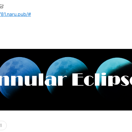
니당
781.naru.pub/#
기