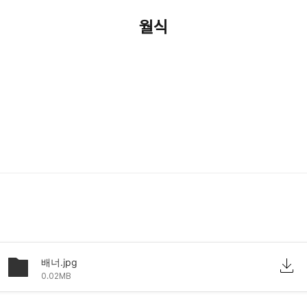
월식
배너.jpg
0.02MB